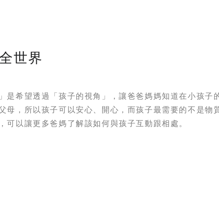
全世界
」是希望透過「孩子的視角」，讓爸爸媽媽知道在小孩子
父母，所以孩子可以安心、開心，而孩子最需要的不是物
，可以讓更多爸媽了解該如何與孩子互動跟相處。