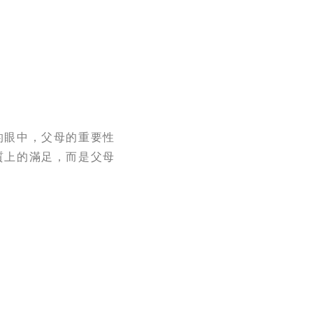
的眼中，父母的重要性
質上的滿足，而是父母