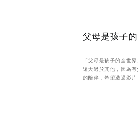
父母是孩子的
「父母是孩子的全世界
遠大過於其他，因為有
的陪伴，希望透過影片