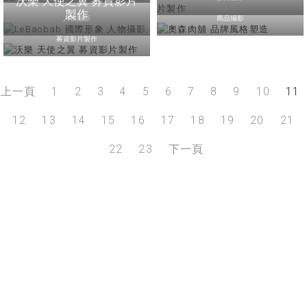
沃樂 天使之翼 募資影片
製作
人物攝影
商品攝影
募資影片製作
上一頁
1
2
3
4
5
6
7
8
9
10
11
12
13
14
15
16
17
18
19
20
21
22
23
下一頁