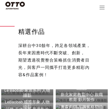
精選作品
深耕台中30餘年，跨足各領域產業，
長年來因應時代不斷突破、創新，
期望透過視覺整合策略抓住消費者目
光，與客戶一同攜手打造更多精彩內
容&作品案例！
大人物 陽光樂豆乳 募資
中秋月餅(II) 商品攝影合
影片
輯
中秋月餅(I) 商品攝影合
海昌國際 RadiQueen 人
輯
物攝影
募資影片製作
商品攝影
Le Baobab 家居系列 人物
新北家庭教育中心 親職
攝影
商品攝影
人物攝影
教育 影片製作
LeBaobab 國際形象 人物
人物攝影
攝影
奧森肉舖 品牌風格塑造
影片製作