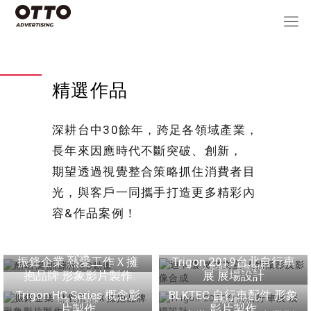
精選作品
深耕台中30餘年，跨足各領域產業，
長年來因應時代不斷突破、創新，
期望透過視覺整合策略抓住消費者目
光，與客戶一同攜手打造更多精彩內
容&作品案例！
迪卡儂 徵才文宣 人物攝
酷咕鴨 訓練杯 3D動畫
影及影像合成
3D動畫
振鋒企業 熱愛工作Ｘ擁
Trigon 2019台北自行車
人物攝影、影像合成
抱品牌 形象影片製作
展 展場設計
Trigon HC Series 概念影
BLKTEC 自行車配件 形象
形象影片製作
展場規劃設計
片製作
影片製作