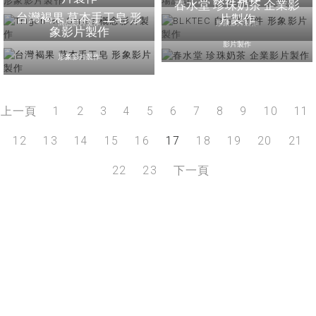
春水堂 珍珠奶茶 企業影
台灣褐果 草本手工皂 形
片製作
商品影片製作
形象影片製作
象影片製作
影片製作
形象影片製作
上一頁
1
2
3
4
5
6
7
8
9
10
11
12
13
14
15
16
17
18
19
20
21
22
23
下一頁