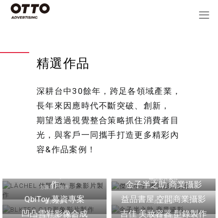
精選作品
深耕台中30餘年，跨足各領域產業，
長年來因應時代不斷突破、創新，
期望透過視覺整合策略抓住消費者目
光，與客戶一同攜手打造更多精彩內
容&作品案例！
LÄCHEL 休閒服飾 形象影
傑利小子 專訪影片製作
片製作
BLKTEC C1D形象影片製
專訪影片製作
作
金子半之助 商業攝影
形象影片製作
QbiToy 募資專案
益品書屋 空間商業攝影
影片製作
商業攝影
凹凸雪鞋影像合成
吉佳 美妝容器 型錄製作
商業攝影＆影片製作
空間商業攝影