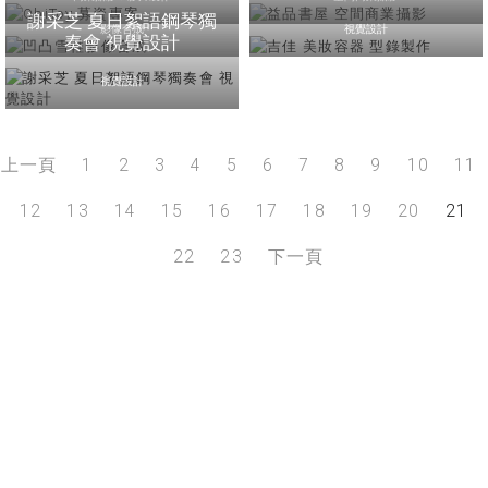
謝采芝 夏日絮語鋼琴獨
影像合成
視覺設計
奏會 視覺設計
視覺設計
上一頁
1
2
3
4
5
6
7
8
9
10
11
12
13
14
15
16
17
18
19
20
21
22
23
下一頁