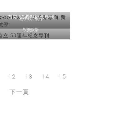
fooodpanda 送餐點線面 新手
教學
首立 50週年紀念專刊
教學影片製作
視覺設計
12
13
14
15
3
下一頁