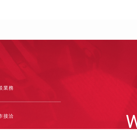
談業務
W
作接洽