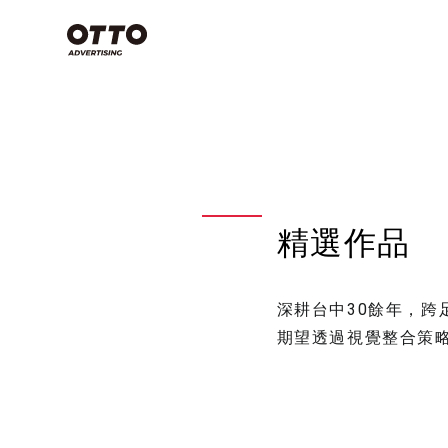
類別
Commercial
Film
空拍攝影技
些？搞懂3
Photography
念，上帝視
影片製作
產業分類
專案特輯
天！
商業攝影
精選作品
影片製作
商業攝影
影片製作
空拍攝影不是
視覺設計
品牌策略
深耕台中30餘年，
期望透過視覺整合策
影片拍攝
看全部
有哪些？
方法，讓
感大片不
腸胃降