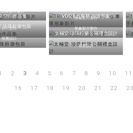
TRIGON Factory Racing 車隊形
象影片
品形象影片製作
可不知的影
23 空拍作品集
VDS活力東勢 企業形象
形象影片製作
堂 珍珠粉黛包裝
影片製作
形象影片製作
太極堂 珍珠粉黛公關禮盒設計
視覺設計
視覺設計
看更多
1
2
3
4
5
6
7
8
9
10
11
16
17
18
19
20
21
22
2