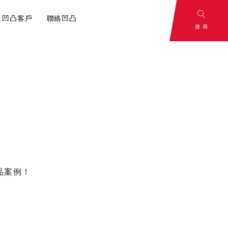
凹凸客戶
聯絡凹凸
搜尋
and
To Be
：影片腳本解
rategy
Continued
心，一切從腳本
策略
敬請期待
品案例！
容行銷？內容
分享！
小撇步