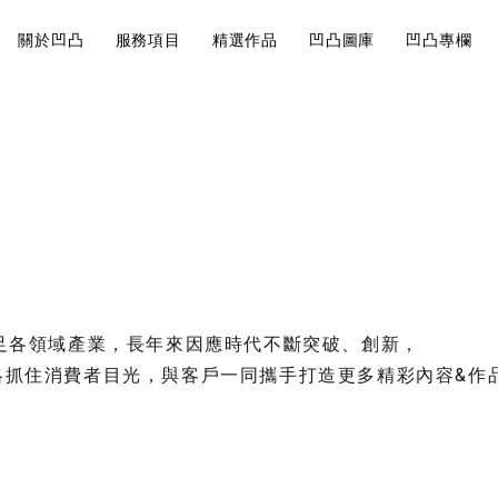
關於凹凸
服務項目
精選作品
凹凸圖庫
凹凸專欄
近期案例
Visual
Br
巧有哪
影片製作的地圖
大法規觀
說
Design
St
角美翻
影片製作
影片前置作業的核
視覺設計
品牌
開始。
會飛就可以
跨足各領域產業，長年來因應時代不斷突破、創新，
略抓住消費者目光，與客戶一同攜手打造更多精彩內容&作
運鏡技巧
如何經營內
7大攝影
行規劃重點
你拍出質
品牌策略
求人！
噪益生菌 形象影片
內容行銷規劃