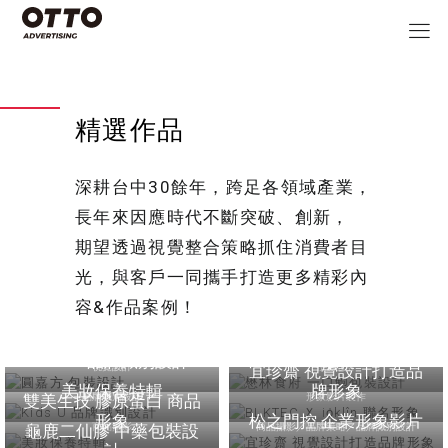
精選作品
深耕台中30餘年，跨足各領域產業，
長年來因應時代不斷突破、創新，
期望透過視覺整合策略抓住消費者目
光，與客戶一同攜手打造更多精彩內
容&作品案例！
懋林食府 一口鮑包裝設
圓嘉方 包裝設計
計
BLKTEC Ｘ io̍klîn 聯名形
Kids U 品牌識別設計
象
視覺設計
視覺設計
宜珍齋 視覺設計打造品
美妝保養特輯
牌形象
品牌識別設計
形象影片製作
雙美生技 膠原蛋白 商品
形象
松之門控 企業形象影片
商品攝影
商品攝影／品牌策略／品牌識別設計
龜鹿二仙膠 中藥包裝設