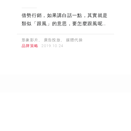
借勢行銷，如果講白話一點，其實就是
類似「跟風」的意思，要怎麼跟風呢？
就讓凹凸來跟你分享吧！
形象影片
廣告投放
媒體代操
品牌策略