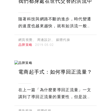
我們都身處在世代交替的洪流中
隨著科技與網路不斷的進步，時代變遷
的速度也越來越快，就有如洪流一般，
他不會停止或是倒退，而是不斷向前推
進。
網頁視覺
周邊設計
媒體代操
品牌策略
電商起手式：如何導回正流量？
在上一篇「為什麼要導回正流量」一文
講到了導回正流量的重要性，但是說了
這麼多，你知道怎麼導回正流量了嗎？
廣告投放
媒體代操