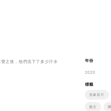
可不知的影
看更多
年份
鼓聲之後，他們流下了多少汗水
標籤
形象影片
藝文