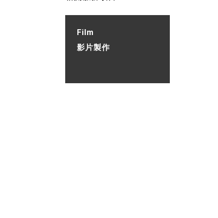
Film
影片製作