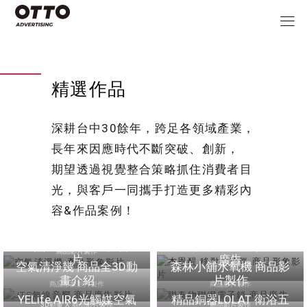
精選作品
深耕台中30餘年，跨足各領域產業，
長年來因應時代不斷突破、創新，
期望透過視覺整合策略抓住消費者目
光，與客戶一同攜手打造更多精彩內
容&作品案例！
空氣清淨機 產品形象影
杰恩醍 移動式冷氣 商品
片
形象影片
JTS無線音響 商品廣告影
聯泰物聯網電子鎖 商品
商品影片製作
片
廣告
商品影片製作
空氣清淨幾 商品全3D動
森林小舖水氧機 商品影
畫介紹
片製作
商品形象影片製作
商品影片製作
YELife AIR6光觸媒空氣
精品銅器LOLAT 衛浴五
3D動畫 X 商品影片製作
商品影片製作