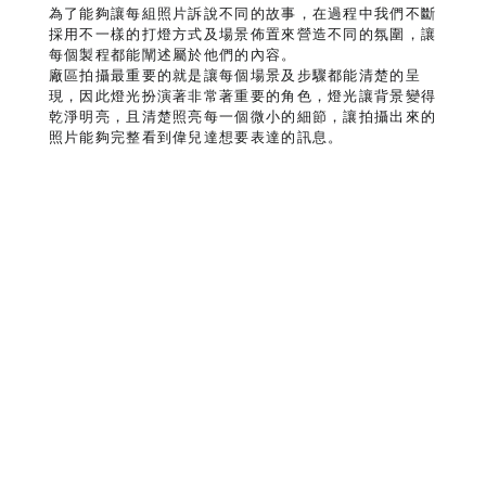
為了能夠讓每組照片訴說不同的故事，在過程中我們不斷
採用不一樣的打燈方式及場景佈置來營造不同的氛圍，讓
每個製程都能闡述屬於他們的內容。
廠區拍攝最重要的就是讓每個場景及步驟都能清楚的呈
現，因此燈光扮演著非常著重要的角色，燈光讓背景變得
乾淨明亮，且清楚照亮每一個微小的細節，讓拍攝出來的
照片能夠完整看到偉兒達想要表達的訊息。