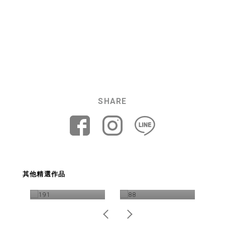
SHARE
2020國標舞亞巡賽
BLKTEC Ｘ io̍klîn 聯
台北站 開幕影片製
伸興
其他精選作品
名形象
作
器