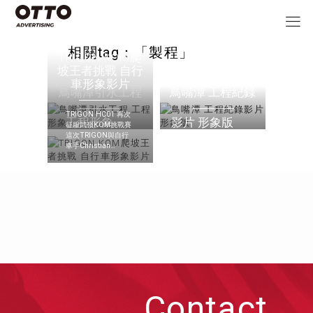
相關tag：「製程」
TRIGON KOM爬
坡王者挑戰 自行
車形象影片
鳥嘴潭引水工程
鳥嘴潭 工程紀錄
TRIGON HC01 再次
工程形象
影片 形象版
征服武嶺KOM挑戰賽
這次TRIGON與自行
車手Christian
Trenchev合作，一起
超越巔
Contact