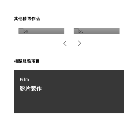
廚房衛浴龍頭配件
捷安特 ERT無內胎
快
其他精選作品
商品攝影特輯
教學影片製作
相關服務項目
Film
影片製作