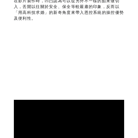
在影片製作時，凹凸認為可以從另外不一樣的點來做切
入，丟開以往關於安全、保全等較嚴肅的印象，反而以
「用高科技求婚」的新奇角度來帶入恩控系統的操控優勢
及便利性。