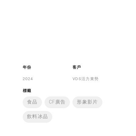
年份
客戶
VDS活力東勢
標籤
食品
CF廣告
形象影片
飲料冰品