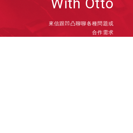
With Otto
來信跟凹凸聊聊各種問題或
合作需求
洽談業務
合作接洽
投遞履歷
其他需求