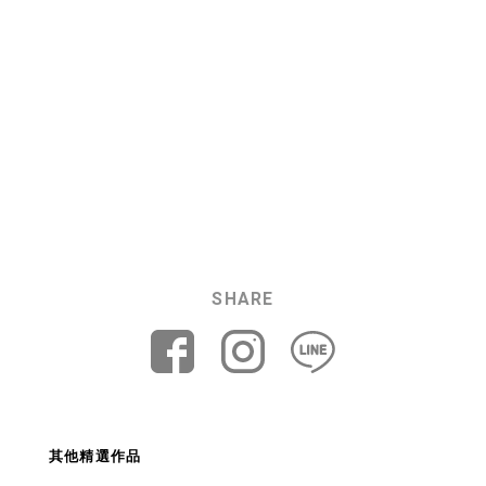
SHARE
義典 義大利麵 VI設
恩控系統 智慧系統
風
其他精選作品
計
商品影片製作