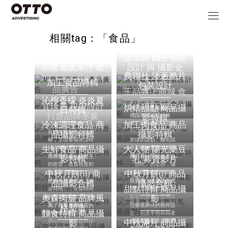
相關tag：「食品」
宜珍齋 麵茶包裝
胡蘿蔔蔬果汁 產
設計 與 攝影企
農聯社 洋蔥脆片
加工食品特輯
包裝設計
品廣告
劃
王品線上商城 食
沁檸香檬 炎炎夏
宜珍齋 視覺設計
烘焙甜點 商品攝
為了加強洋蔥脆片送
日特輯
品攝影
打造品牌形象
禮自用兩相宜的效
影特輯
冷凍調理食品 商
加工肉食品 商品
果，因此農聯社委託
凹凸使它變得得更具
在靜態與動態之間穿
品攝影特輯
攝影特輯
美感。
梭，呈現每個冰涼時
美味的甜點、麵包或
生鮮食品 商品攝
刻，將剔透或是顏色
大人物 陽光樂豆
是糕點總是能給人滿
美麗的飲品，拍出最
滿的好心情！
用視覺引爆你味蕾上
用「看」的就能產生
影特輯
乳 募資影片
令人心動的畫面。
的慾望，透過視覺刺
「想吃」的念頭，攝
中秋月餅(II) 商
激大腦，置入令人垂
中秋月餅(I) 商品
影師用盡心思勾勒出
涎三尺的訊息。
每個肉品最美味的狀
把握食品新鮮的「黃
以質樸、溫馨的方式
品攝影合輯
攝影合輯
態與角度。
甜點特輯 商品攝
金時間」，在短時間
呈現，讓整體風格更
奧森肉舖 品牌風
內捕捉到最合適的構
貼近小朋友，也帶出
影
圖、角度與擺設！
商品健康、好喝的特
為了在眾多同性質的
注重老師傅的動作設
格塑造
色。
麵食特輯 商品攝
品牌中脫穎而出，運
定，包含手勢和與產
用小巧思將畫面安排
中秋滿月 商品攝
品的互動，帶出百年
在平面攝影上，我們
影