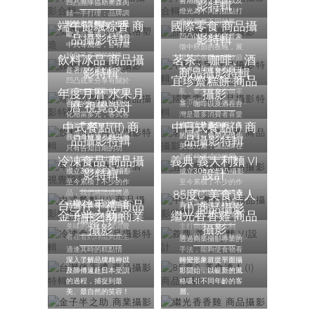
得更有創意跟趣味，
老店的技術與溫度。
善用配色、擺盤以及
凹凸團隊協助奧森肉
影特輯
就有機會吸引更多人
燈光為不同的甜點打
鋪一手打理：品牌調
的目光！
造出截然不同的氛
端午節飄粽香 商
性設定、攝影風格設
國際零食 商品攝
雖然都是麵食，但是
圍。
定、商品攝影、包裝
歐式、美式、日式、
凹凸以深色的背景象
品攝影特輯
影特輯
設計、文案攥寫以及
中式等風格，皆有屬
徵中秋節的夜晚，展
網頁視覺。
於自己不同的特性，
飲料冰品 商品攝
茗茶、咖啡、酒
現各式各樣在中秋節
因此商業攝影的工作
令人食指大動的美
趁著端午節的到來，
世界上的零食種類五
影特輯
商品攝影特輯
就是必須為這些不同
食。
宜珍齋糕餅 商品
凹凸就來分享有關於
花八門、讓人眼花撩
風味的美食打造專屬
年度月曆 水果月
粽子的美味攝影作品
亂，要怎麼在這個零
攝影
的
吧！
食市場一出現就抓著
台灣的飲品及冰品文
茶、咖啡以及酒在台
曆 視覺設計
別人的目光呢？
化相當多元，各式各
灣是最多消費者喜愛
中式餐點(II) 商
樣的手搖飲、剉冰、
中日式餐點(I) 商
的三大飲品，為了在
維持宜珍齋傳統之美
冰淇淋店等，可以說
這圈子裡脫穎而出，
的同時，也帶入現代
我們希望讓月曆不僅
品攝影特輯
品攝影特輯
是台灣其中一大特
引人注意的視覺是絕
美感元素，讓品牌在
只有告知日期的功
色。
對不可少的因素！
新世代裡成功蛻變。
冷凍食品 商品攝
能，而是可以兼具藝
義典 義大利麵 VI
術、文化或是教育的
成立30年的凹凸攝影
成立30年的凹凸攝影
影特輯
設計
傳遞。
至今累積了不少的作
至今累積了不少的作
品，我們將陸續將過
85度C 美食達人
品，我們將陸續將過
台灣伴手禮 商品
去經典作品集結成
去經典作品集結成
拍攝冷凍食品最重要
典是一間義式料理品
(I) 商品攝影
冊，分門別類地讓各
冊，分門別類地讓各
金子半之助 商業
繼光香香雞 商品
的是呈現他熱騰騰、
牌，為了展現品牌的
攝影特輯
位更易搜尋。
位更易搜尋。
美味的樣子，讓消費
主打商品－義大利
攝影
攝影
者在看到時能夠產生
麵，因此凹凸將麵條
透過商業攝影專業的
投射，想像自己買回
的特色融入VI當中，
適逢其時的糕點情
手法，能夠使食物看
這樣商品之後享用它
把其圓潤、滑順、Q彈
境，優雅的成為台灣
起來比平常更加耀眼
深入了解品牌精神以
轉變形象就從平面攝
的樣子。
的特色顯現出來。
伴手禮展焦點。
可口，同時提升整體
及師傅遠赴日本受訓
影開始，以嶄新的風
質感，為商品附加上
的過程，捕捉到最
格吸引不同年齡的客
更多額外的價值。
美、最自然的笑容！
層。