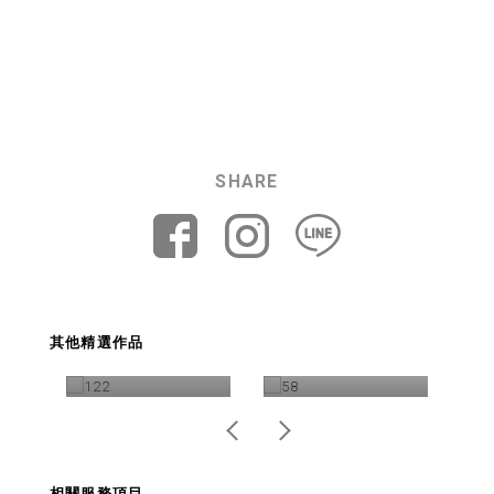
SHARE
TRIGON GV01 心的
頻率 自行車形象影
泛亞 活力六小時 廣
伸
其他精選作品
片
告影片製作
相關服務項目