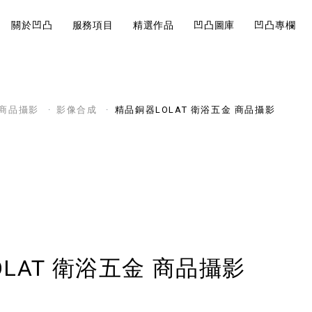
關於凹凸
服務項目
精選作品
凹凸圖庫
凹凸專欄
近期案例
Visual
Br
巧有哪
影片製作的地圖
商品攝影
影像合成
精品銅器LOLAT 衛浴五金 商品攝影
大法規觀
說
Design
St
角美翻
影片製作
影片前置作業的核
視覺設計
品牌
開始。
會飛就可以
運鏡技巧
如何經營內
LAT 衛浴五金 商品攝影
7大攝影
行規劃重點
你拍出質
品牌策略
求人！
內容行銷規劃