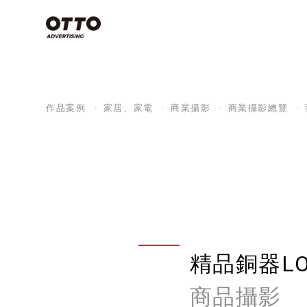
類別
Commercial
Film
空拍攝影技
作品案例
家居、家電
商業攝影
商業攝影總覽
些？搞懂3
Photography
念，上帝視
影片製作
產業分類
專案特輯
天！
商業攝影
影片製作
商業攝影
影片製作
空拍攝影不是
視覺設計
品牌策略
影片拍攝
精品銅器LO
看全部
有哪些？
方法，讓
商品攝影
感大片不