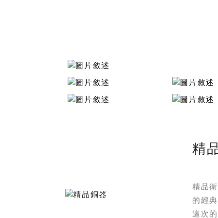
精
精品衛
的經
這次的