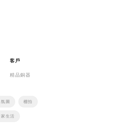
客戶
精品銅器
氣氛圖
棚拍
居家生活