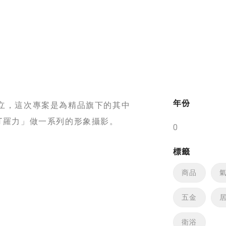
可不知的影
看更多
年份
創立，這次專案是為精品旗下的其中
AT羅力」做一系列的形象攝影。
標籤
商品
五金
衛浴