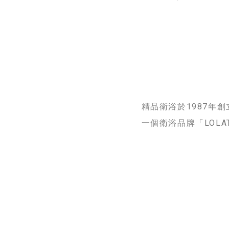
影片製作
製作影片不
片拍攝技巧
精品衛浴於1987年
一個衛浴品牌「LOL