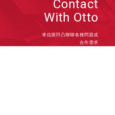
Contact
With Otto
來信跟凹凸聊聊各種問題或
合作需求
洽談業務
合作接洽
投遞履歷