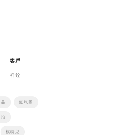
客戶
祥銓
商品
氣氛圖
棚拍
模特兒