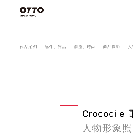
類別
Commercial
Film
空拍攝影技
作品案例
配件、飾品
潮流、時尚
商品攝影
人
些？搞懂3
Photography
念，上帝視
影片製作
產業分類
專案特輯
天！
商業攝影
影片製作
商業攝影
影片製作
空拍攝影不是
視覺設計
品牌策略
影片拍攝
Crocodil
看全部
有哪些？
方法，讓
人物形象照
感大片不