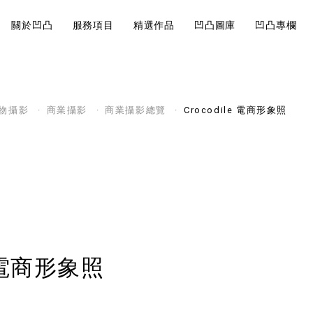
關於凹凸
服務項目
精選作品
凹凸圖庫
凹凸專欄
近期案例
Visual
Br
巧有哪
影片製作的地圖
物攝影
商業攝影
商業攝影總覽
Crocodile 電商形象照
大法規觀
說
Design
St
角美翻
影片製作
影片前置作業的核
視覺設計
品牌
開始。
會飛就可以
運鏡技巧
如何經營內
e 電商形象照
7大攝影
行規劃重點
你拍出質
品牌策略
求人！
內容行銷規劃