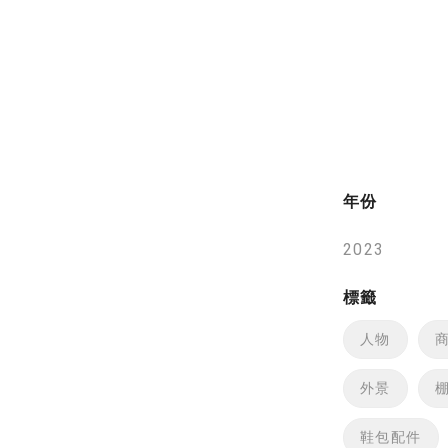
可不知的影
看更多
年份
標籤
人物
外景
鞋包配件