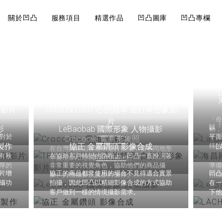
關於凹凸
服務項目
精選作品
凹凸圖庫
凹凸專欄
近期案例
Visual
Br
巧有哪
影片製作的地圖
大法規觀
說
Design
St
角美翻
影片製作
TRIGON GV01 心的頻率 自行車形象影
象影片
影片前置作業的核
視覺設計
品牌
開始。
「
片
以
影
LeBaobab 國際形象 人物攝影
軟
會飛就可以
是對於
平
Crocodile 電商形象照
製作
協正 金屬鑽頭 影像合成
L
待
在台灣阿里山古道中進行拍攝，在不同地形
有秋
在協助客戶轉變的路程上，凹凸一直扮演著
中展現GV01的產品使用特性。
厚的
非常重要的視覺角色，協助他們的商品攝
準
片增
協正的商品都常使用的場合不見得適合實景
凹
影、人物攝影以及影片製作。
拍
攝功
拍攝，因此凹凸以精細影像合成的方式協助
在一
運鏡技巧
如何經營內
客戶做到一樣的情境攝影需求。
下
7大攝影
行規劃重點
你拍出質
品牌策略
求人！
內容行銷規劃