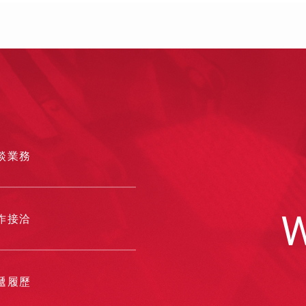
可不知的影
看更多
談業務
W
作接洽
遞履歷