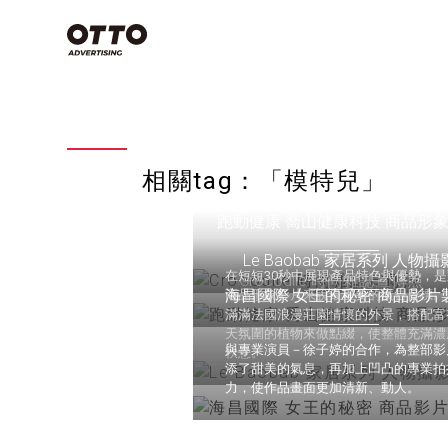
類別
Commercial
Film
空拍攝影技
些？搞懂3
Photography
相關tag：「模特兒」
念，上帝視
影片製作
產業分類
專案特輯
天！
跑動健康 喬山健康科技 商品形
商業攝影
影片製作
商業攝影
影片製作
Le Baobab 家居系列 人物攝
空拍攝影不是
在短短30秒中展現產品特色與優勢，
Crocodile 時尚雜誌宣傳照
海昌國際 女王的秘密 商品影片
商品形象影片來說最重要的廣告目標。
視覺設計
品牌策略
滿滿法國浪漫莊園情懷的外景，搭配富
天氛圍的植物來做點綴，使整體充滿濃
與專業演員－徐子婷的合作，為整部影
秋意。
添了甜美的氣息，再加上凹凸的專業拍
影片拍攝
力，使作品畫面更加清新、動人。
看全部
有哪些？
方法，讓
感大片不