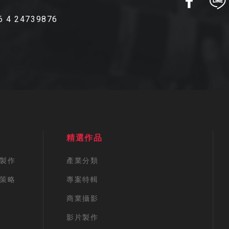
6 4 24739876
精選作品
製作
產業分類
策略
專案特輯
商業攝影
影片製作