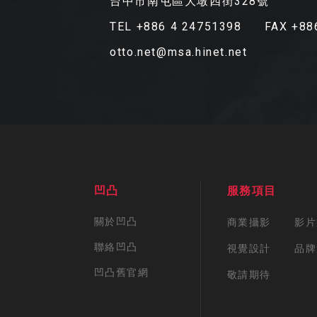
台中市南屯區大墩四街328號
TEL +886 4 24751398
FAX +88
otto.net@msa.hinet.net
凹凸
服務項目
關於凹凸
商業攝影
影片
聯絡凹凸
視覺設計
品牌
凹凸舊官網
敬請期待