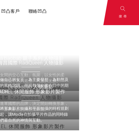
凹凸客戶
聯絡凹凸
搜尋
and
To Be
：影片腳本解
rategy
Continued
La Baobab 親子系列 人物攝影
海昌國際 RadiQueen 人物攝影
心，一切從腳本
策略
敬請期待
母女間的交心互動」氛圍，以女性的柔
「做自己的女王」為主要發想，為動態及
，增加親子系列溫柔、呵護的意象。
面的風格定調，展現每個女孩心目中的期
Le Baobab 人物攝影
ÄCHEL 休閒服飾 形象影片製作
的樣貌。
備進軍國際的品牌，決定開始轉換形象，
凸將形象影片拍攝和平面拍攝的時程規劃
攝一系列嶄新的商品攝影圖。
起，讓Modle在拍攝平片作品的同時錄
容行銷？內容
他們最自然的神情與互動。
分享！
小撇步