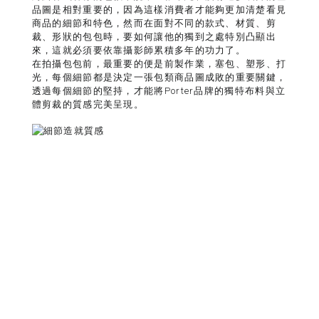
品圖是相對重要的，因為這樣消費者才能夠更加清楚看見
商品的細節和特色，然而在面對不同的款式、材質、剪
裁、形狀的包包時，要如何讓他的獨到之處特別凸顯出
來，這就必須要依靠攝影師累積多年的功力了。
在拍攝包包前，最重要的便是前製作業，塞包、塑形、打
光，每個細節都是決定一張包類商品圖成敗的重要關鍵，
透過每個細節的堅持，才能將Porter品牌的獨特布料與立
體剪裁的質感完美呈現。