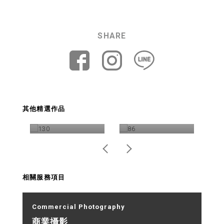
SHARE
La Baobab 親子系
聯野 SATANA包 商
台
其他精選作品
列 人物攝影
品攝影
皂
相關服務項目
Commercial Photography
商業攝影