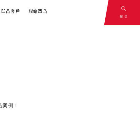
凹凸客戶
聯絡凹凸
搜尋
and
To Be
：影片腳本解
rategy
Continued
心，一切從腳本
策略
敬請期待
品案例！
容行銷？內容
分享！
小撇步