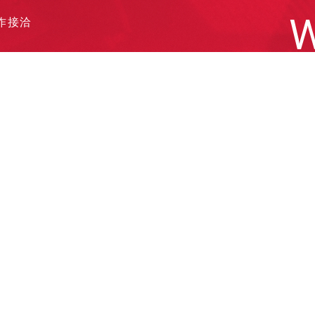
W
作接洽
遞履歷
他需求