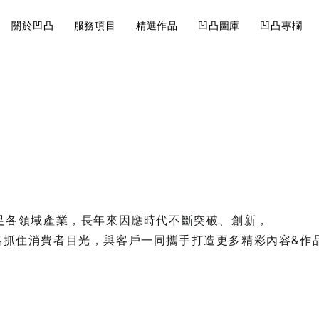
關於凹凸
服務項目
精選作品
凹凸圖庫
凹凸專欄
近期案例
Visual
Br
巧有哪
影片製作的地圖
大法規觀
說
Design
St
角美翻
影片製作
影片前置作業的核
視覺設計
品牌
開始。
會飛就可以
跨足各領域產業，長年來因應時代不斷突破、創新，
略抓住消費者目光，與客戶一同攜手打造更多精彩內容&作
運鏡技巧
如何經營內
7大攝影
行規劃重點
你拍出質
品牌策略
求人！
內容行銷規劃