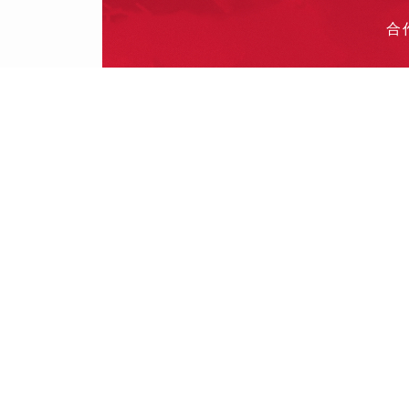
合
投
其