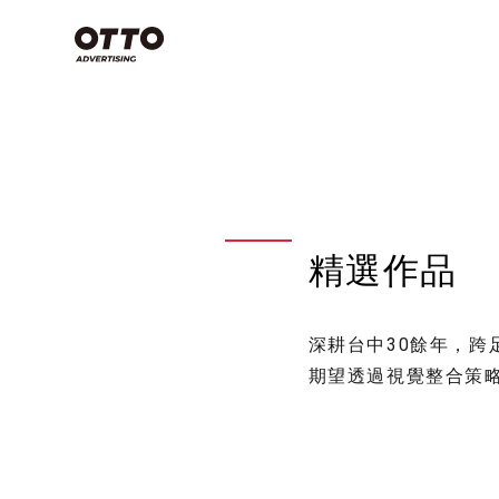
類別
Commercial
Film
空拍攝影技
些？搞懂3
Photography
念，上帝視
影片製作
產業分類
專案特輯
天！
商業攝影
精選作品
影片製作
商業攝影
影片製作
空拍攝影不是
視覺設計
品牌策略
深耕台中30餘年，
期望透過視覺整合策
影片拍攝
看全部
有哪些？
方法，讓
感大片不