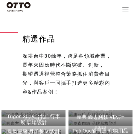
精選作品
深耕台中30餘年，跨足各領域產業，
長年來因應時代不斷突破、創新，
期望透過視覺整合策略抓住消費者目
光，與客戶一同攜手打造更多精彩內
容&作品案例！
宜珍齋 品牌識別設計
康百氏 品牌識別設計
圓嘉方 品牌VI設計
奧森肉舖 品牌風格塑造
VI設計
品牌識別設計
Trigon 2019台北自行車
義典 義大利麵 VI設計
品牌識別設計
商品攝影
展 展場設計
品牌設計
Peti Que酷貝迪 寵物用品
鳳巢豐康 月子餐 VI設計
展場規劃設計