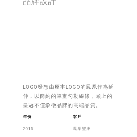
品牌設計
LOGO發想由原本LOGO的鳳凰作為延
伸，以簡約的筆畫勾勒線條，頭上的
皇冠不僅象徵品牌的高端品質。
年份
客戶
鳳巢豐康