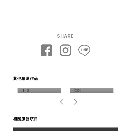
SHARE
謝
康百氏 品牌識別設
113年全大運 活動
愛
其他精選作品
計
識別系統設計
相關服務項目