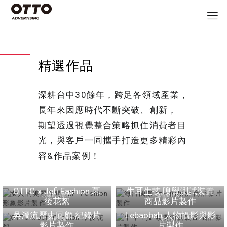
精選作品
深耕台中30餘年，跨足各領域產業，
長年來因應時代不斷突破、創新，
期望透過視覺整合策略抓住消費者目
光，與客戶一同攜手打造更多精彩內
容&作品案例！
女人的美麗顧問 JEFI
海昌國際 女王的秘密 商
Fashion 形象影片製作
品影片製作
OTTO x Jefi Fashion 幕
牛耳生技 嗅覺測試裝置
形象影片製作
商品影片製作
後花絮
商品影片製作
吳濁流歷史回顧 紀錄片
Lebaobab 人物攝影與影
幕後花絮
影片製作
影片製作
片製作