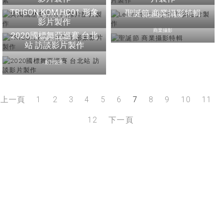
TRIGON KOM HC01 形象
聖誕節 商業攝影特輯
紀錄片影片製作
人物攝影 影片製作
影片製作
商業攝影
2020國標舞亞巡賽 台北
形象影片製作
站 訪談影片製作
影片製作
上一頁
1
2
3
4
5
6
7
8
9
10
11
12
下一頁