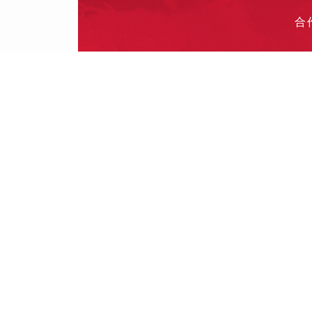
合
投
其