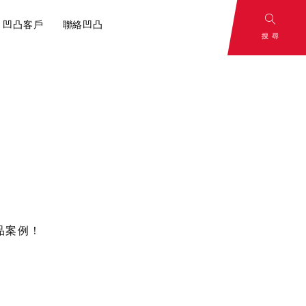
凹凸客戶
聯絡凹凸
搜尋
and
To Be
：影片腳本解
rategy
Continued
心，一切從腳本
策略
敬請期待
品案例！
容行銷？內容
分享！
小撇步