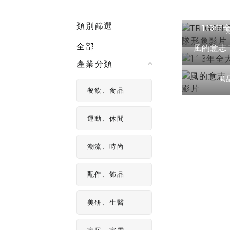
TRIGON F
影片製作
製作影片不
類別篩選
113年
片拍攝技巧
全部
風的意志 
產業分類
商
餐飲、食品
運動、休閒
潮流、時尚
配件、飾品
美研、生醫