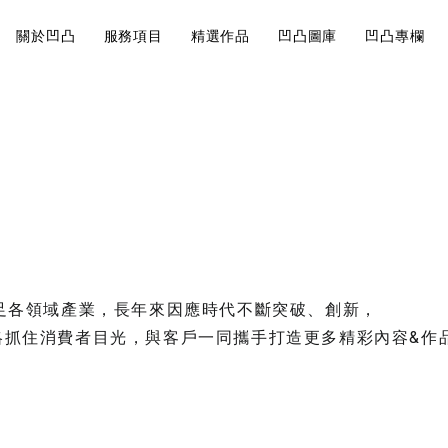
關於凹凸
服務項目
精選作品
凹凸圖庫
凹凸專欄
近期案例
Visual
Br
巧有哪
影片製作的地圖
大法規觀
說
Design
St
角美翻
影片製作
影片前置作業的核
視覺設計
品牌
開始。
會飛就可以
跨足各領域產業，長年來因應時代不斷突破、創新，
略抓住消費者目光，與客戶一同攜手打造更多精彩內容&作
運鏡技巧
如何經營內
7大攝影
行規劃重點
你拍出質
品牌策略
求人！
113年全大運 周邊產品設計
內容行銷規劃