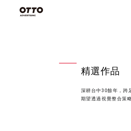
類別
Commercial
Film
空拍攝影技
些？搞懂3
Photography
念，上帝視
影片製作
產業分類
專案特輯
天！
商業攝影
精選作品
影片製作
商業攝影
影片製作
空拍攝影不是
視覺設計
品牌策略
深耕台中30餘年，
期望透過視覺整合策
影片拍攝
看全部
有哪些？
方法，讓
感大片不