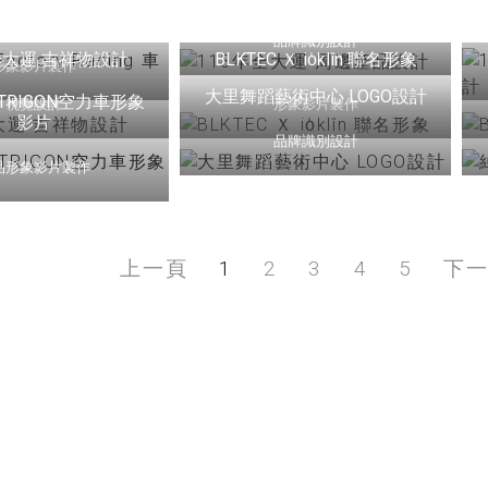
actory Racing 車隊形
象影片
品牌識別設計
可不知的影
全大運 吉祥物設計
BLKTEC Ｘ io̍klîn 聯名形象
形象影片製作
大里舞蹈藝術中心 LOGO設計
TRIGON空力車形象
視覺設計
形象影片製作
影片
品牌識別設計
品形象影片製作
看更多
上一頁
1
2
3
4
5
下