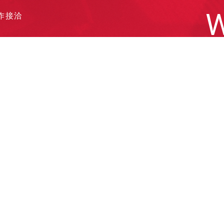
W
作接洽
遞履歷
他需求