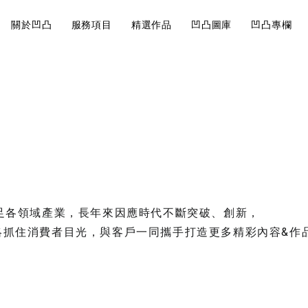
關於凹凸
服務項目
精選作品
凹凸圖庫
凹凸專欄
近期案例
Visual
Br
巧有哪
影片製作的地圖
大法規觀
說
Design
St
角美翻
影片製作
影片前置作業的核
視覺設計
品牌
開始。
會飛就可以
跨足各領域產業，長年來因應時代不斷突破、創新，
略抓住消費者目光，與客戶一同攜手打造更多精彩內容&作
運鏡技巧
如何經營內
7大攝影
行規劃重點
你拍出質
品牌策略
求人！
內容行銷規劃