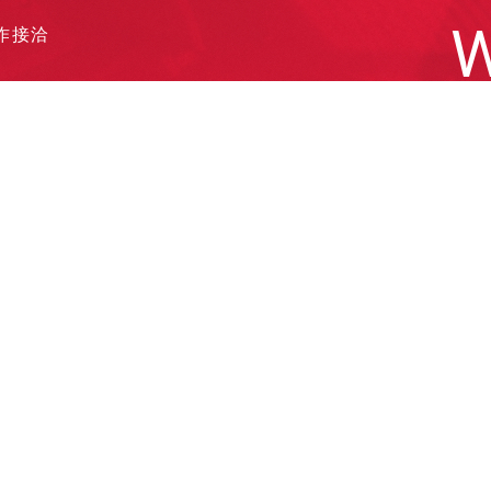
W
作接洽
遞履歷
他需求