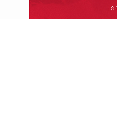
合
投
其