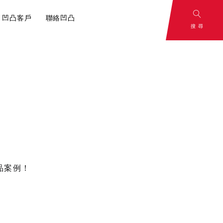
凹凸客戶
聯絡凹凸
搜尋
and
To Be
：影片腳本解
rategy
Continued
心，一切從腳本
策略
敬請期待
品案例！
容行銷？內容
分享！
小撇步