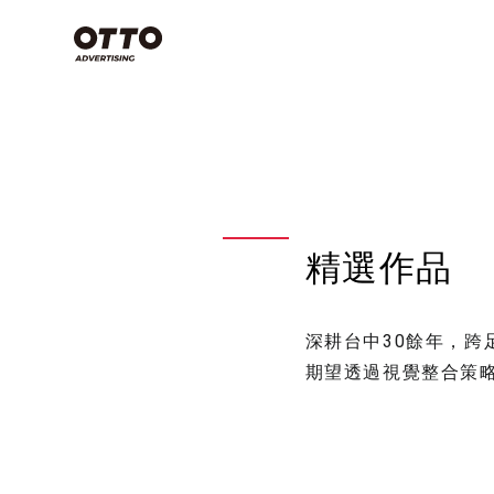
類別
Commercial
Film
空拍攝影技
些？搞懂3
Photography
念，上帝視
影片製作
產業分類
專案特輯
天！
商業攝影
精選作品
影片製作
商業攝影
影片製作
空拍攝影不是
視覺設計
品牌策略
深耕台中30餘年，
期望透過視覺整合策
影片拍攝
看全部
有哪些？
方法，讓
感大片不