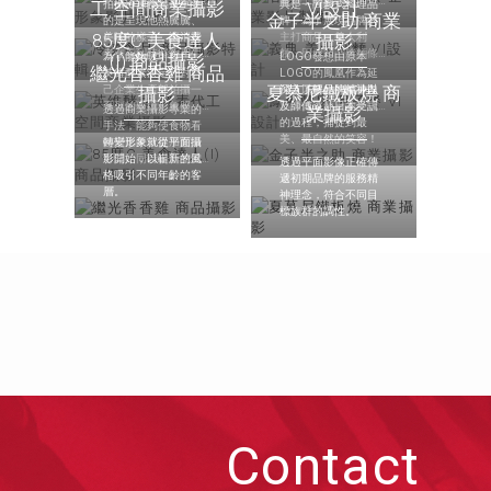
一細說，完整呈現其
能夠了解春水堂的堅
拍攝冷凍食品最重要
典是一間義式料理品
工 空間商業攝影
VI設計
品牌價值與特色。
持，因而拍攝了一部
金子半之助 商業
的是呈現他熱騰騰、
牌，為了展現品牌的
形象影片。
85度C 美食達人
美味的樣子，讓消費
主打商品－義大利
攝影
者在看到時能夠產生
麵，因此凹凸將麵條
為了能夠吸引客戶，
LOGO發想由原本
(I) 商品攝影
投射，想像自己買回
的特色融入VI當中，
繼光香香雞 商品
英維酵素決定針對自
LOGO的鳳凰作為延
這樣商品之後享用它
把其圓潤、滑順、Q彈
己企業生產部拍攝一
夏慕尼鐵板燒 商
伸，以簡約的筆畫勾
深入了解品牌精神以
攝影
的樣子。
的特色顯現出來。
系列的環境形象照，
勒線條，頭上的皇冠
及師傅遠赴日本受訓
透過商業攝影專業的
業攝影
藉由環境與產線的形
不僅象徵品牌的高端
的過程，捕捉到最
手法，能夠使食物看
象加深客戶的信任。
品質。
美、最自然的笑容！
起來比平常更加耀眼
轉變形象就從平面攝
可口，同時提升整體
影開始，以嶄新的風
透過平面影像正確傳
質感，為商品附加上
格吸引不同年齡的客
遞初期品牌的服務精
更多額外的價值。
層。
神理念，符合不同目
標族群的調性。
Contact