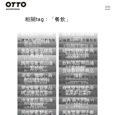
相關tag：「餐飲」
宜珍齋 品牌識別
懋林食府 一口鮑
龜鹿二仙膠 中藥
設計
加工食品特輯
包裝設計
包裝設計
王品線上商城 食
奧森肉舖 品牌風
端午節飄粽香 商
因應時代的變化，歸
宜珍齋 視覺設計
國子女決定以不同的
格塑造
品攝影特輯
品攝影
視野為品牌小小改
打造品牌形象
造，將宜珍齋以更具
國際零食 商品攝
飲料冰品 商品攝
年輕、時尚氣息的方
凹凸團隊協助奧森肉
趁著端午節的到來，
影特輯
影特輯
式重新包裝。
宜珍齋糕餅 商品
鋪一手打理：品牌調
凹凸就來分享有關於
茗茶、咖啡、酒
性設定、攝影風格設
粽子的美味攝影作品
攝影
定、商品攝影、包裝
吧！
世界上的零食種類五
台灣的飲品及冰品文
商品攝影特輯
設計、文案攥寫以及
花八門、讓人眼花撩
化相當多元，各式各
網頁視覺。
蕈優集團 菇蕈品
亂，要怎麼在這個零
春水堂 珍珠奶茶
樣的手搖飲、剉冰、
維持宜珍齋傳統之美
食市場一出現就抓著
冰淇淋店等，可以說
的同時，也帶入現代
茶、咖啡以及酒在台
牌 形象影片製作
企業影片製作
別人的目光呢？
是台灣其中一大特
美感元素，讓品牌在
灣是最多消費者喜愛
色。
新世代裡成功蛻變。
冷凍食品 商品攝
的三大飲品，為了在
義典 義大利麵 VI
這圈子裡脫穎而出，
凹凸運用紀錄式的手
春水堂的發展日益蓬
影特輯
設計
引人注意的視覺是絕
法將蕈優集團背後的
勃，如今已發展到世
對不可少的因素！
英維酵素 酵素代
努力、規模和成就一
鳳巢豐康 月子餐
界各地，為讓更多人