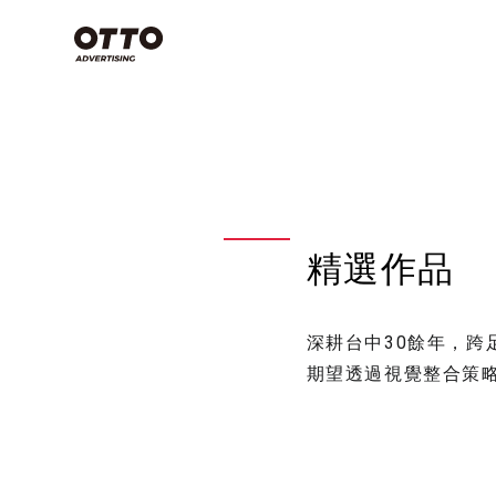
類別
Commercial
Film
空拍攝影技
些？搞懂3
Photography
念，上帝視
影片製作
產業分類
專案特輯
天！
商業攝影
精選作品
影片製作
商業攝影
影片製作
空拍攝影不是
視覺設計
品牌策略
深耕台中30餘年，
期望透過視覺整合策
影片拍攝
看全部
有哪些？
方法，讓
感大片不
綠意山莊