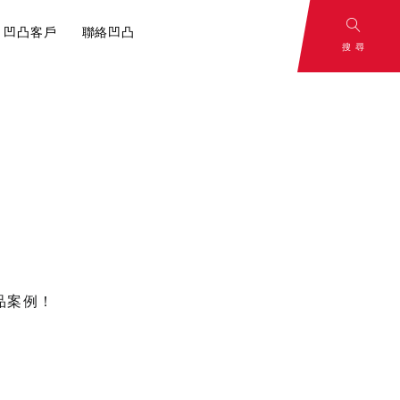
凹凸客戶
聯絡凹凸
搜尋
and
To Be
：影片腳本解
rategy
Continued
心，一切從腳本
策略
敬請期待
品案例！
容行銷？內容
分享！
小撇步