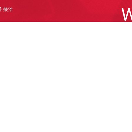
W
作接洽
遞履歷
他需求