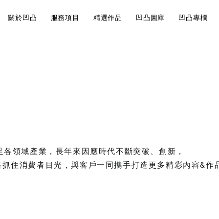
關於凹凸
服務項目
精選作品
凹凸圖庫
凹凸專欄
近期案例
Visual
Br
巧有哪
影片製作的地圖
大法規觀
說
Design
St
角美翻
影片製作
影片前置作業的核
視覺設計
品牌
開始。
會飛就可以
跨足各領域產業，長年來因應時代不斷突破、創新，
略抓住消費者目光，與客戶一同攜手打造更多精彩內容&作
運鏡技巧
如何經營內
7大攝影
行規劃重點
你拍出質
品牌策略
求人！
 休閒園區 品牌識別
內容行銷規劃