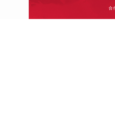
合
投
其