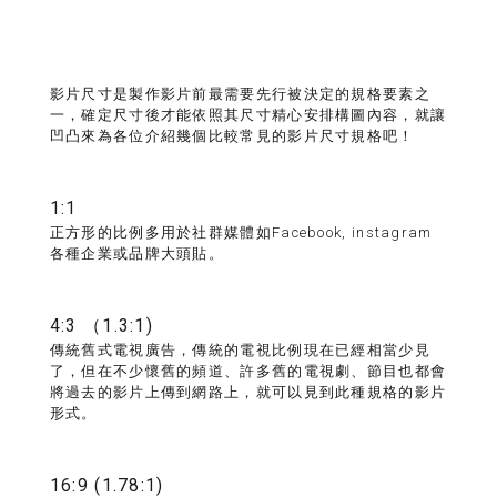
影片尺寸是製作影片前最需要先行被決定的規格要素之
一，確定尺寸後才能依照其尺寸精心安排構圖內容，就讓
凹凸來為各位介紹幾個比較常見的影片尺寸規格吧！
1:1
正方形的比例多用於社群媒體如Facebook, instagram
各種企業或品牌大頭貼。
4:3 （1.3:1)
傳統舊式電視廣告，傳統的電視比例現在已經相當少見
了，但在不少懷舊的頻道、許多舊的電視劇、節目也都會
將過去的影片上傳到網路上，就可以見到此種規格的影片
形式。
16:9 (1.78:1)