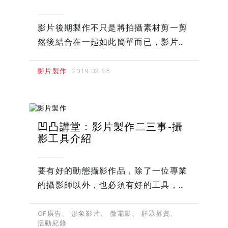
影片後期製作不只是將拍攝素材剪一剪
然後結合在一起如此簡單而已，影片後
期涵蓋許多魔鬼細節，才能讓一部作品
臻至完美
影片製作
凹凸講堂：影片製作二三事-攝
影工具介紹
要有好的動態攝影作品，除了一位專業
的攝影師以外，也必須有好的工具，才
能呈現更完美的動態攝影作品，這篇就
要來介紹有「攝影師三寶」之稱的實用
CF廣告
形象影片
微電影
群眾募資
活動紀錄
工具。