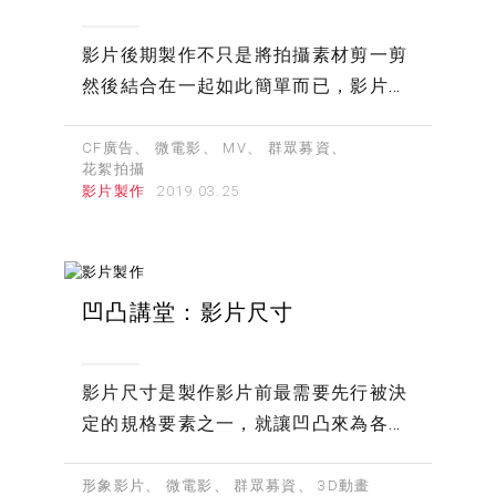
影片後期製作不只是將拍攝素材剪一剪
然後結合在一起如此簡單而已，影片後
期涵蓋許多魔鬼細節，才能讓一部作品
臻至完美
CF廣告
微電影
MV
群眾募資
花絮拍攝
影片製作
凹凸講堂：影片尺寸
影片尺寸是製作影片前最需要先行被決
定的規格要素之一，就讓凹凸來為各位
介紹幾個比較常見的影片尺寸規格吧！
形象影片
微電影
群眾募資
3D動畫