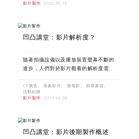
影片製作
凹凸講堂：影片解析度？
隨著拍攝設備以及播放裝置螢幕不斷的
進步，人們對於影片觀看的解析度需求
也越來越高，因此隨著市場的演變，凹
凸也提供許多規格與解析度的選擇。
CF廣告
形象影片
微電影
群眾募資
活動紀錄
影片製作
凹凸講堂：影片後期製作概述