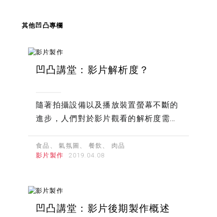
其他凹凸專欄
凹凸講堂：影片解析度？
隨著拍攝設備以及播放裝置螢幕不斷的
進步，人們對於影片觀看的解析度需求
也越來越高，因此隨著市場的演變，凹
凸也提供許多規格與解析度的選擇。
食品
氣氛圖
餐飲
肉品
影片製作
凹凸講堂：影片後期製作概述