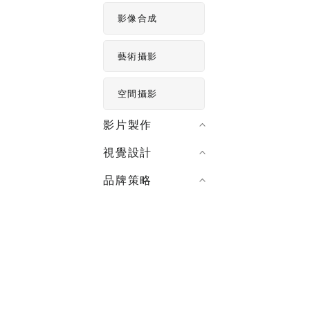
影像合成
藝術攝影
空間攝影
影片製作
視覺設計
品牌策略