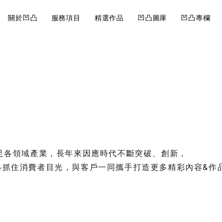
關於凹凸
服務項目
精選作品
凹凸圖庫
凹凸專欄
近期案例
Visual
Br
巧有哪
影片製作的地圖
大法規觀
說
Design
St
角美翻
影片製作
影片前置作業的核
視覺設計
品牌
開始。
會飛就可以
跨足各領域產業，長年來因應時代不斷突破、創新，
略抓住消費者目光，與客戶一同攜手打造更多精彩內容&作
運鏡技巧
如何經營內
7大攝影
行規劃重點
你拍出質
品牌策略
求人！
內容行銷規劃