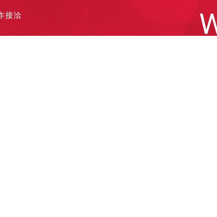
W
作接洽
遞履歷
他需求