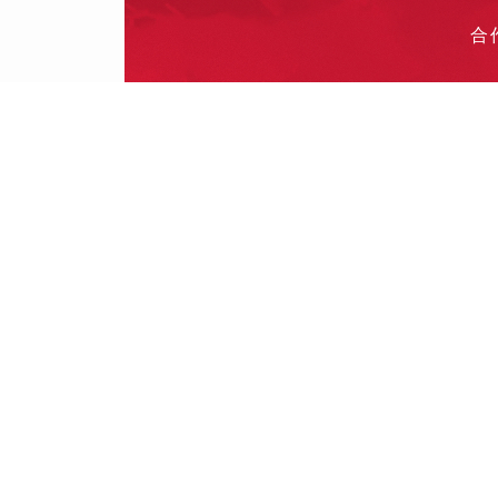
合
投
其