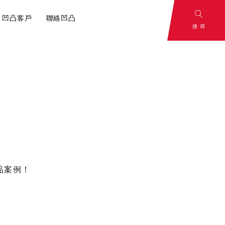
凹凸客戶
聯絡凹凸
搜尋
and
To Be
：影片腳本解
rategy
Continued
心，一切從腳本
策略
敬請期待
品案例！
容行銷？內容
分享！
小撇步