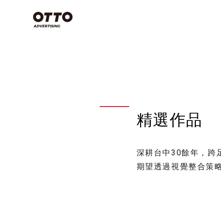
類別
Commercial
Film
空拍攝影技
些？搞懂3
Photography
念，上帝視
影片製作
產業分類
專案特輯
天！
商業攝影
精選作品
影片製作
商業攝影
影片製作
空拍攝影不是
視覺設計
品牌策略
深耕台中30餘年，
期望透過視覺整合策
影片拍攝
看全部
有哪些？
方法，讓
感大片不