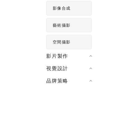
影像合成
藝術攝影
空間攝影
影片製作
視覺設計
品牌策略