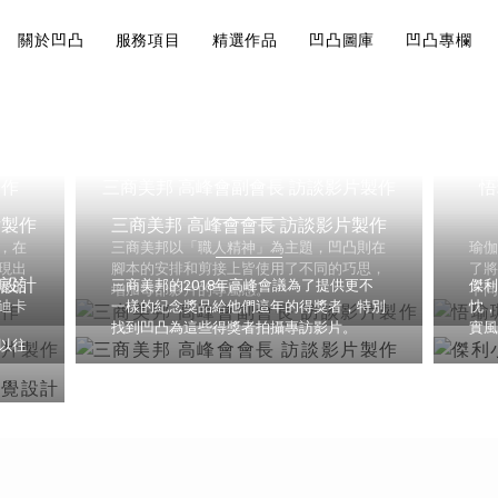
關於凹凸
服務項目
精選作品
凹凸圖庫
凹凸專欄
近期案例
Visual
Br
巧有哪
影片製作的地圖
大法規觀
說
製作
三商美邦 高峰會副會長 訪談影片製作
悟
Design
St
角美翻
影片製作
片製作
三商美邦 高峰會會長 訪談影片製作
影片前置作業的核
視覺設計
品牌
，在
三商美邦以「職人精神」為主題，凹凸則在
瑜
開始。
現出
腳本的安排和剪接上皆使用了不同的巧思，
了
覺設計
展的
三商美邦的2018年高峰會議為了提供更不
傑
增加每部影片的專屬感。
不
會飛就可以
迪卡
一樣的紀念獎品給他們這年的得獎者，特別
忱
找到凹凸為這些得獎者拍攝專訪影片。
實
以往
運鏡技巧
如何經營內
7大攝影
行規劃重點
你拍出質
品牌策略
求人！
內容行銷規劃