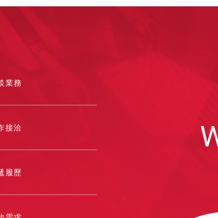
可不知的影
看更多
談業務
W
作接洽
遞履歷
他需求