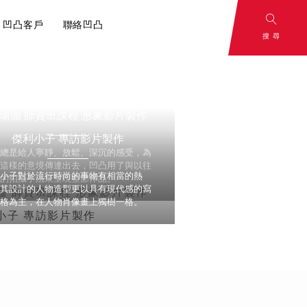
凹凸客戶
聯絡凹凸
搜尋
and
To Be
：影片腳本解
瑜珈 師資班課程 形象影片製作
rategy
Continued
傑利小子 專訪影片製作
心，一切從腳本
策略
敬請期待
伽總是給人寧靜、放鬆、深沉的感受，為
將這樣的意境傳達出去，凹凸用了與以往
利小子對於流行時尚的事物有相當的熱
同的拍攝手法來呈現整部作品。
，其設計的人物造型更以具有現代感的寫
風格為主，在人物肖像畫上獨樹一格。
容行銷？內容
分享！
小撇步