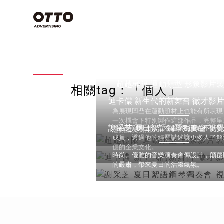
類別
Commercial
Film
空拍攝影技
些？搞懂3
超越極限 運動類型 形象影片
Photography
相關tag：「個人」
念，上帝視
影片製作
迪卡儂 新生代的新舞台 徵才影
產業分類
專案特輯
天！
商業攝影
為展現凹凸在運動題材上也能有所表現
影片製作
一次機會下特別製作這部作品，完整呈
商業攝影
影片製作
謝采芝 夏日絮語鋼琴獨奏會 視
凹凸特別專訪一位在企業中正在不斷發
運動動態美感。
空拍攝影不是
成員，透過他的經歷講述讓更多人了解
儂的企業文化。
視覺設計
品牌策略
時尚、優雅的音樂演奏會傳設計，顛覆
的嚴肅，帶來夏日的活潑氣氛。
影片拍攝
看全部
有哪些？
方法，讓
感大片不