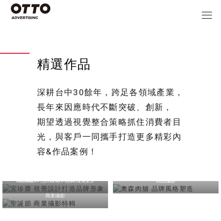
精選作品
深耕台中30餘年，跨足各領域產業，
長年來因應時代不斷突破、創新，
期望透過視覺整合策略抓住消費者目
光，與客戶一同攜手打造更多精彩內
容&作品案例！
宜珍齋 視覺設計打造品
牌形象
奧森肉舖 品牌風格塑造
聖誕節 商業攝影特輯
商品攝影／品牌策略／品牌識別設計
商品攝影
商業攝影