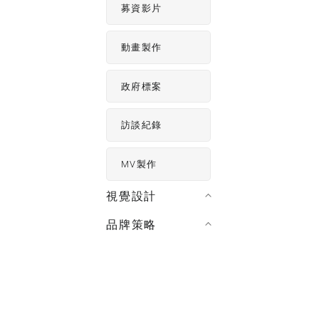
募資影片
動畫製作
政府標案
訪談紀錄
MV製作
視覺設計
品牌策略