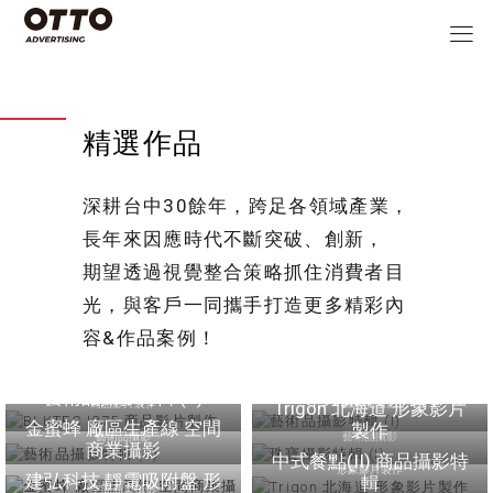
精選作品
深耕台中30餘年，跨足各領域產業，
長年來因應時代不斷突破、創新，
期望透過視覺整合策略抓住消費者目
光，與客戶一同攜手打造更多精彩內
容&作品案例！
BLKTEC I275 商品影片製
作
藝術品攝影特輯 (I)
藝術品攝影特輯 (II)
珠寶攝影特輯 (I)
商品影片製作
藝術品攝影
Trigon 北海道 形象影片
金蜜蜂 廠區生產線 空間
製作
藝術品攝影
藝術品攝影
商業攝影
中式餐點(II) 商品攝影特
形象影片製作
建弘科技 靜電吸附盤 形
輯
空間商業攝影