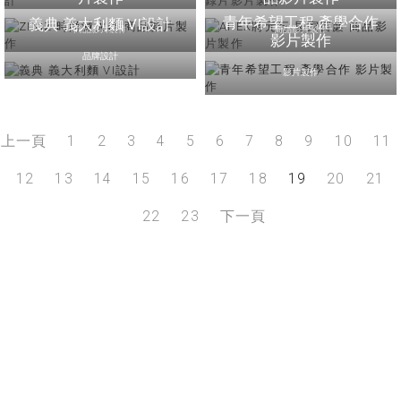
青年希望工程 產學合作
義典 義大利麵 VI設計
商品影片製作
商品影片製作
影片製作
品牌設計
影片製作
上一頁
1
2
3
4
5
6
7
8
9
10
11
12
13
14
15
16
17
18
19
20
21
22
23
下一頁