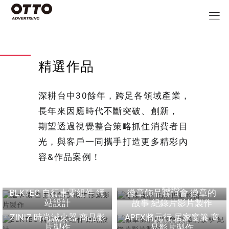
精選作品
深耕台中30餘年，跨足各領域產業，
長年來因應時代不斷突破、創新，
期望透過視覺整合策略抓住消費者目
光，與客戶一同攜手打造更多精彩內
容&作品案例！
迪卡儂 自由做自己 徵才
冷凍食品 商品攝影特輯
形象影片製作
商品攝影
BLKTEC 自行車零組件 網
徽章飾品聯誼會 徽章的
影片製作
站設計
故事 紀錄片影片製作
ZINIZ 時尚滅火器 商品影
APEX將元行 居家窗簾 商
網站規劃
紀錄片影片製作
片製作
品影片製作