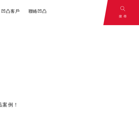
凹凸客戶
聯絡凹凸
搜尋
and
To Be
：影片腳本解
rategy
Continued
心，一切從腳本
策略
敬請期待
品案例！
容行銷？內容
分享！
穩糖益生菌 形象影片
小撇步