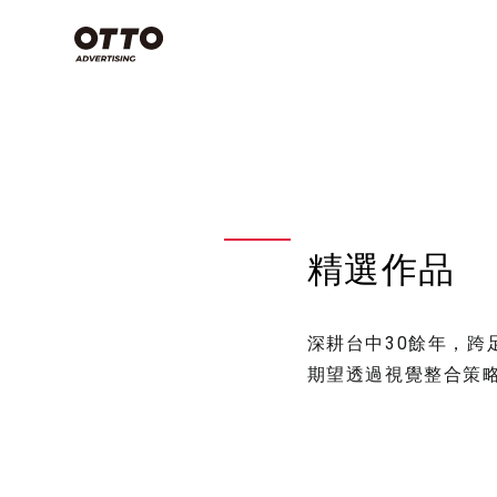
類別
Commercial
Film
空拍攝影技
些？搞懂3
Photography
念，上帝視
影片製作
產業分類
專案特輯
天！
商業攝影
精選作品
影片製作
商業攝影
影片製作
空拍攝影不是
視覺設計
品牌策略
深耕台中30餘年，
期望透過視覺整合策
影片拍攝
看全部
有哪些？
方法，讓
感大片不
胡蘿蔔