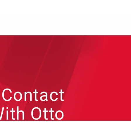
Contact
ith Otto