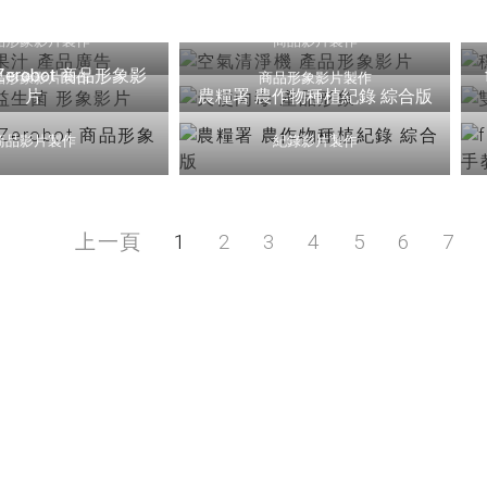
噪益生菌 形象影片
天使肉毒 產品形象
品形象影片製作
商品影片製作
可不知的影
erobot 商品形象影
品形象影片製作
商品形象影片製作
片
農糧署 農作物種植紀錄 綜合版
商品影片製作
紀錄影片製作
看更多
上一頁
1
2
3
4
5
6
7