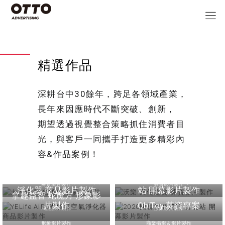
精選作品
深耕台中30餘年，跨足各領域產業，
長年來因應時代不斷突破、創新，
期望透過視覺整合策略抓住消費者目
光，與客戶一同攜手打造更多精彩內
容&作品案例！
大人物 陽光樂豆乳 募資
沃樂 天使之翼 募資影片
影片
製作
YELife AIR6光觸媒空氣
2020國標舞亞巡賽 台北
募資影片製作
募資影片製作
淨化器 商品影片製作
站 開幕影片製作
拿趣益智 蛇魔方 形象影
片製作
QbiToy 募資專案
商品影片製作
形象影片製作
形象影片製作
商業攝影＆影片製作