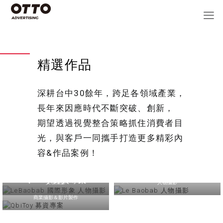
精選作品
深耕台中30餘年，跨足各領域產業，
長年來因應時代不斷突破、創新，
期望透過視覺整合策略抓住消費者目
光，與客戶一同攜手打造更多精彩內
容&作品案例！
LeBaobab 國際形象 人物
攝影
Le Baobab 人物攝影
QbiToy 募資專案
人物攝影
人物攝影
商業攝影＆影片製作