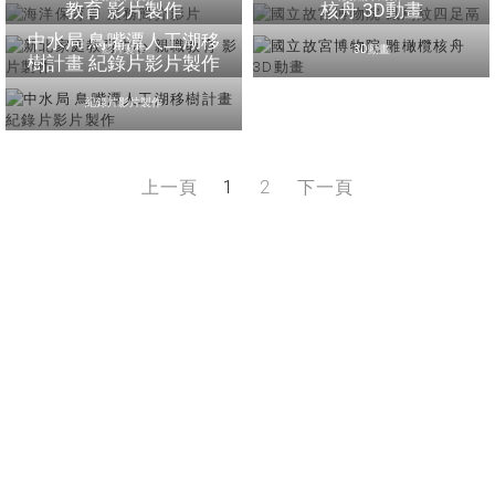
教育 影片製作
核舟 3D動畫
中水局 鳥嘴潭人工湖移
影片製作
3D動畫
樹計畫 紀錄片影片製作
紀錄片影片製作
上一頁
1
2
下一頁