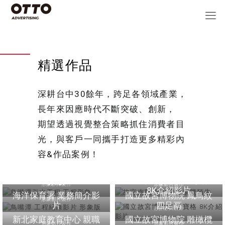
精選作品
深耕台中30餘年，跨足各領域產業，
長年來因應時代不斷突破、創新，
期望透過視覺整合策略抓住消費者目
光，與客戶一同攜手打造更多精彩內
容&作品案例！
鳥嘴潭引水工程 工程形
故宮南院 年度形象展覽
象
預告
鳥嘴潭 工程紀錄影片 形
國立故宮博物院 多寶格
象版
形象影片製作
形象影片製作
8K介紹影片
海洋保育署 業務簡介影
國立故宮博物院 鳳鳥紋
形象影片製作
片
四足鬲
形象影片製作
新北家庭教育中心 親職
國立故宮博物院 雕橄欖
形象影片製作
形象影片製作