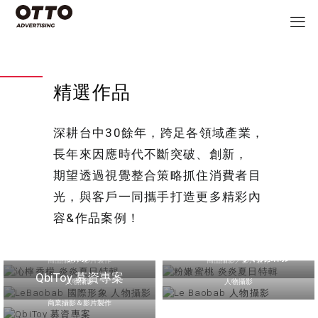
精選作品
深耕台中30餘年，跨足各領域產業，
長年來因應時代不斷突破、創新，
期望透過視覺整合策略抓住消費者目
光，與客戶一同攜手打造更多精彩內
容&作品案例！
沁檸香檬 炎炎夏日特輯
粉嫩蜜桃 炎炎夏日特輯
LeBaobab 國際形象 人物
攝影
Le Baobab 人物攝影
商品攝影／影片製作
商品攝影／影片製作
QbiToy 募資專案
人物攝影
人物攝影
商業攝影＆影片製作